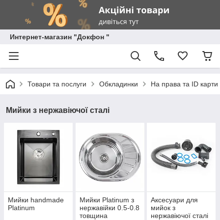
Интернет-магазин "Докфон "
Товари та послуги
Обкладинки
На права та ID карти
Мийки з нержавіючої сталі
Мийки handmade
Мийки Platinum з
Аксесуари для
Platinum
нержавійки 0.5-0.8
мийок з
товщина
нержавіючої сталі