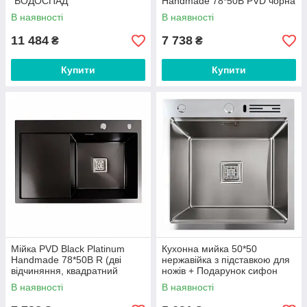
"ВОДОСПАД"
Handmade 78*50В PVD чорна
В наявності
В наявності
11 484
7 738
₴
₴
Купити
Купити
Мійка PVD Black Platinum
Кухонна мийка 50*50
Handmade 78*50B R (дві
нержавійка з підставкою для
відчиняння, квадратний
ножів + Подарунок сифон
сифон, 3.0/1.0 мм)
квадратний, дозатор
В наявності
В наявності