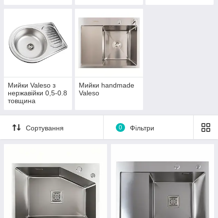
Мийки Valeso з
Мийки handmade
нержавійки 0,5-0.8
Valeso
товщина
Сортування
0
Фільтри