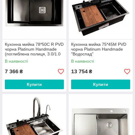
Кухонна мийка 78*50С R PVD
Кухонна мийка 75*45М PVD
чорна Platinum Handmade
чорна Platinum Handmade
(поглиблена полиця, 3.0/1.0
"Водоспад"
мм)
В наявності
В наявності
7 366
13 754
₴
₴
Купити
Купити