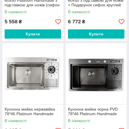
60х50 Platinum Handmade з
60х50 з підставкою для ножів
підставкою для ножів (сифон
+ Подарунок сифон круглий
круглий, 3,0/0,8)
та дозатор
В наявності
В наявності
5 558
6 772
₴
₴
Купити
Купити
Кухонна мийка нержавійка
Кухонна мийка чорна PVD
78*46 Platinum Handmade
78*46 Platinum Handmade
В наявності
В наявності