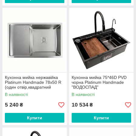
Кухонна мийка нержавійка
Кухонна мийка 75*46D PVD
Platinum Handmade 78х50 R
чорна Platinum Handmade
(один отвір,квадратний
"ВОДОСПАД"
сифон, 3,0/1,0 мм)
В наявності
В наявності
5 240
10 534
₴
₴
Купити
Купити