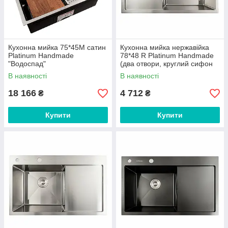
Кухонна мийка 75*45М сатин
Кухонна мийка нержавійка
Platinum Handmade
78*48 R Platinum Handmade
"Водоспад"
(два отвори, круглий сифон
3,0/0,8)
В наявності
В наявності
18 166
4 712
₴
₴
Купити
Купити