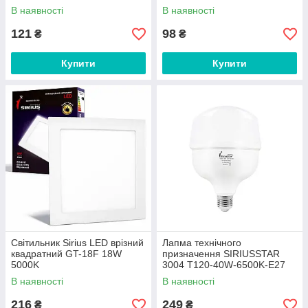
В наявності
В наявності
121
98
₴
₴
Купити
Купити
Світильник Sirius LED врізний
Лапма технічного
квадратний GT-18F 18W
призначення SIRIUSSTAR
5000K
3004 Т120-40W-6500K-E27
В наявності
В наявності
216
249
₴
₴