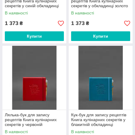
рецептів Книга кулінарних
рецептів Книга кулінарних
секретів у синій обкладинці
секретів у обкладинці золото
В наявності
В наявності
1 373
1 373
₴
₴
Купити
Купити
Лялька-бук для запису
Кук-бук для запису рецептів
рецептів Книга кулінарних
Книга кулінарних секретів у
секретів у червоній
блакитній обкладинці
обкладинці
В наявності
В наявності