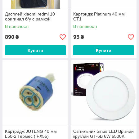
Дисплей xiaomi redmi 10
Картридж Platinum 40 мм
оригинал б/у с рамкой
CT1
В наявності
В наявності
890
95
₴
₴
Купити
Купити
Картридж JUTENG 40 мм
Світильник Sirius LED Врізний
L50-2 Гермес ( FX55)
круглий GT-6B 6W 6500K