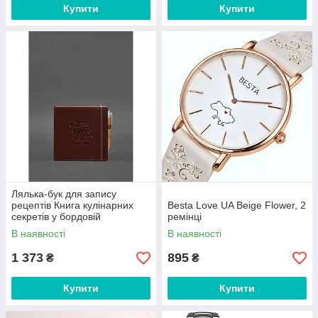
Купити
Купити
Лялька-бук для запису
рецептів Книга кулінарних
Besta Love UA Beige Flower, 2
секретів у бордовій
ремінці
обкладинці
В наявності
В наявності
1 373
895
₴
₴
Купити
Купити