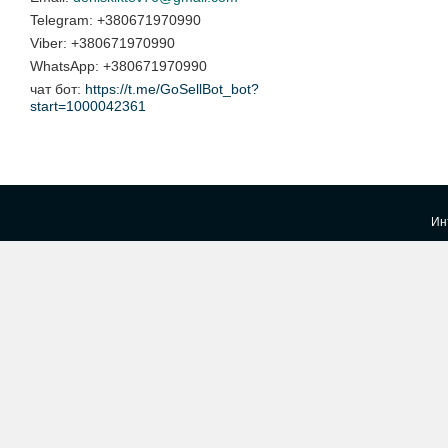
+380671970990
+380671970990
+380671970990
чат бот
https://t.me/GoSellBot_bot?
start=1000042361