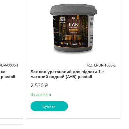
PDP-6000-1
LPDP-1000-1
 на
Лак поліуретановий для підлоги 1кг
plastall
матовий водний (А+Б) plastall
2 530 ₴
В наявності
Купити