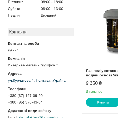
Пʼятниця
08:00
18:00
Субота
08:00
13:00
Неділя
Вихідний
Контакти
Денис
Интернет-магазин "Докфон "
Лак поліуретанов
водній основі 5кг
ул.Курчатова,4, Полтава, Україна
9 350 ₴
В наявності
+380 (67) 197-09-90
Купити
+380 (95) 378-43-84
deniskiktev76@gmail.com