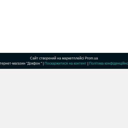
Сайт створений на маркетплейсі
Prom.ua
Интернет-магазин "Докфон " |
Поскаржитися на контент
|
Політика конфіденційно