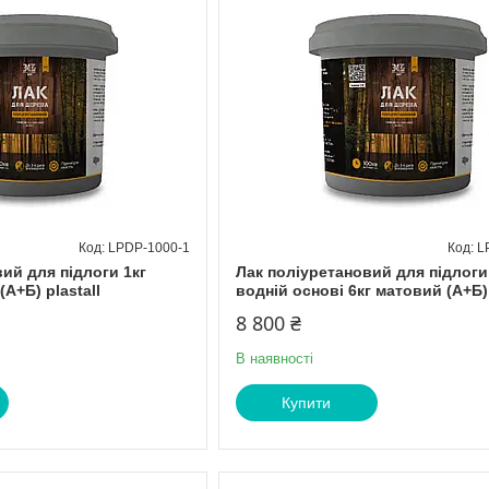
LPDP-1000-1
L
ий для підлоги 1кг
Лак поліуретановий для підлоги
А+Б) plastall
водній основі 6кг матовий (А+Б) 
8 800 ₴
В наявності
Купити