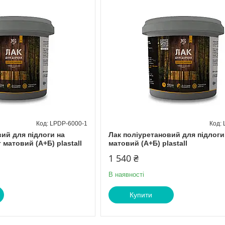
LPDP-6000-1
ий для підлоги на
Лак поліуретановий для підлоги 
 матовий (А+Б) plastall
матовий (А+Б) plastall
1 540 ₴
В наявності
Купити