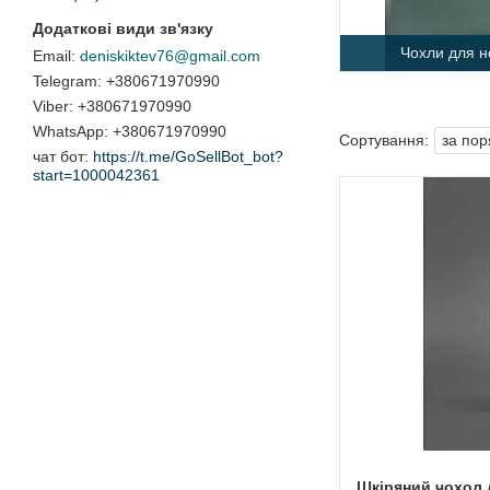
Чохли для н
deniskiktev76@gmail.com
+380671970990
+380671970990
+380671970990
чат бот
https://t.me/GoSellBot_bot?
start=1000042361
Шкіряний чохол 