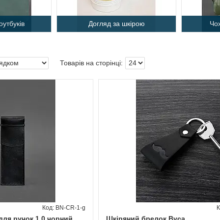
оутбуків
Догляд за шкірою
Чо
BN-CR-1-g
для ручок 1.0 чорний
Шкіряний брелок Вуса