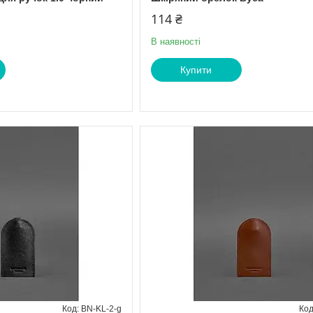
114 ₴
В наявності
Купити
BN-KL-2-g