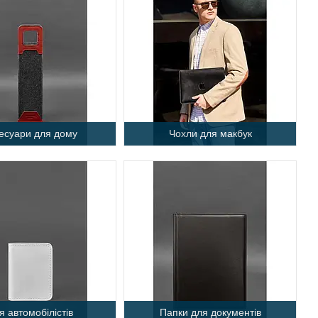
есуари для дому
Чохли для макбук
я автомобілістів
Папки для документів