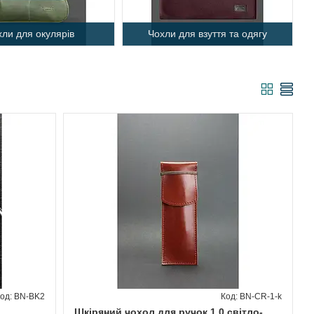
хли для окулярів
Чохли для взуття та одягу
BN-BK2
BN-CR-1-k
Шкіряний чохол для ручок 1.0 світло-