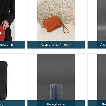
елефонів
Косметички й чохли
Акс
ці
Кард-Кейси
Дл