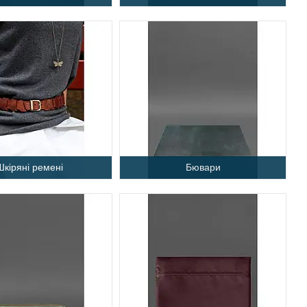
Шкіряні ремені
Бювари