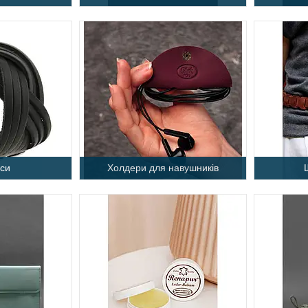
си
Холдери для навушників