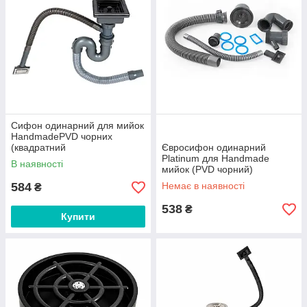
Сифон одинарний для мийок
HandmadePVD чорних
(квадратний
Євросифон одинарний
сифон,квадратний перелив)
Platinum для Handmade
В наявності
мийок (PVD чорний)
584
Немає в наявності
₴
538
₴
Купити