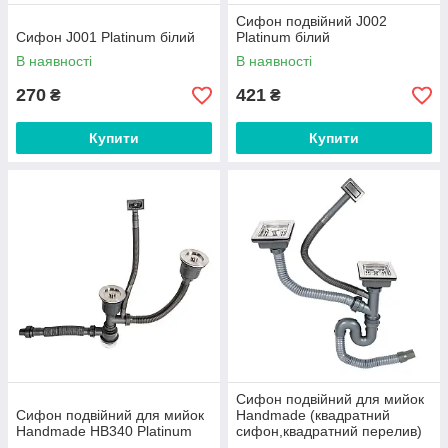
Сифон подвійний J002
Сифон J001 Platinum білий
Platinum білий
В наявності
В наявності
270
421
₴
₴
Купити
Купити
Сифон подвійний для мийок
Сифон подвійний для мийок
Handmade (квадратний
Handmade HB340 Platinum
сифон,квадратний перелив)