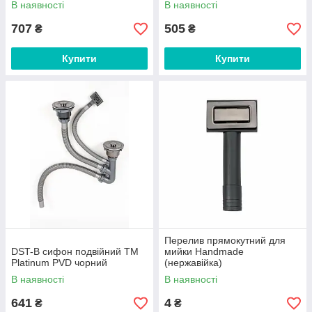
В наявності
В наявності
707
505
₴
₴
Купити
Купити
Перелив прямокутний для
DST-B сифон подвійний ТМ
мийки Handmade
Platinum PVD чорний
(нержавійка)
В наявності
В наявності
641
4
₴
₴