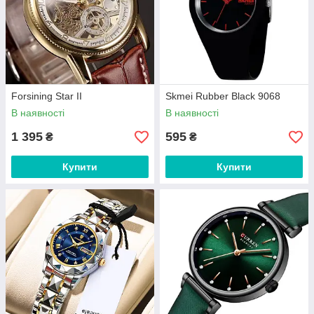
Forsining Star II
Skmei Rubber Black 9068
В наявності
В наявності
1 395
595
₴
₴
Купити
Купити