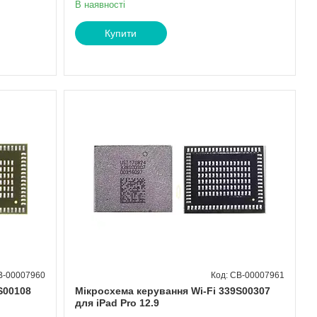
В наявності
Купити
B-00007960
CB-00007961
S00108
Мікросхема керування Wi-Fi 339S00307
для iPad Pro 12.9