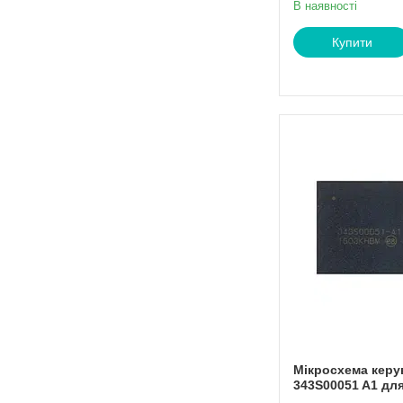
В наявності
Купити
Мікросхема керу
343S00051 A1 для