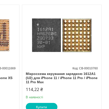
B-00011669
CB-00010760
Мікросхема керування зарядкою 1612A1
hone XS
(U2) для iPhone 11 / iPhone 11 Pro / iPhone
11 Pro Max
114,22 ₴
В наявності
Купити