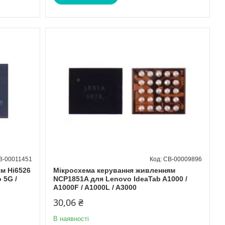
B-00011451
CB-00009896
м Hi6526
Мікросхема керування живленням
 5G /
NCP1851A для Lenovo IdeaTab A1000 /
A1000F / A1000L / A3000
30,06 ₴
В наявності