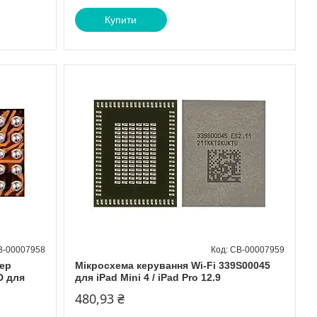
Купити
B-00007958
CB-00007959
ер
Мікросхема керування Wi-Fi 339S00045
D для
для iPad Mini 4 / iPad Pro 12.9
480,93 ₴