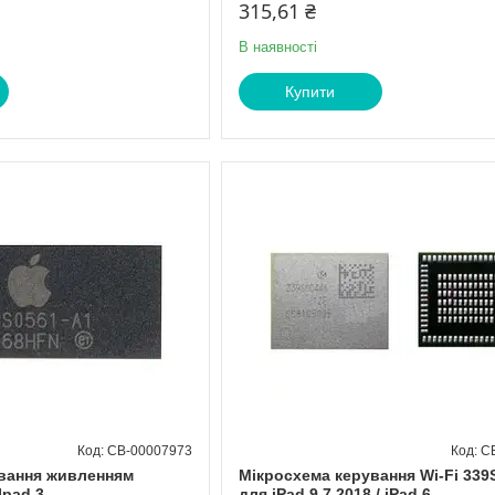
315,61 ₴
В наявності
Купити
CB-00007973
C
вання живленням
Мікросхема керування Wi-Fi 339
Ipad 3
для iPad 9.7 2018 / iPad 6