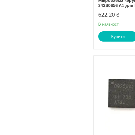
Мікросхема керу
343S0656 A1 для 
622,20 ₴
В наявності
Купити