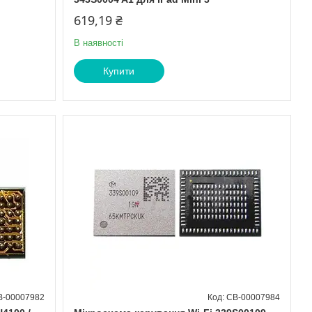
619,19 ₴
В наявності
Купити
B-00007982
CB-00007984