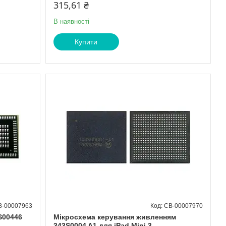
315,61 ₴
В наявності
Купити
B-00007963
CB-00007970
S00446
Мікросхема керування живленням
343S0004 A1 для iPad Mini 3