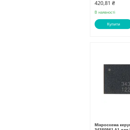
420,81 ₴
В наявності
Купити
Мікросхема керу
343S0561 A1 для 