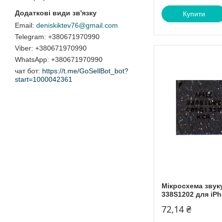
Купити
deniskiktev76@gmail.com
+380671970990
+380671970990
+380671970990
чат бот
https://t.me/GoSellBot_bot?
start=1000042361
Мікросхема звуку
338S1202 для iPh
72,14 ₴