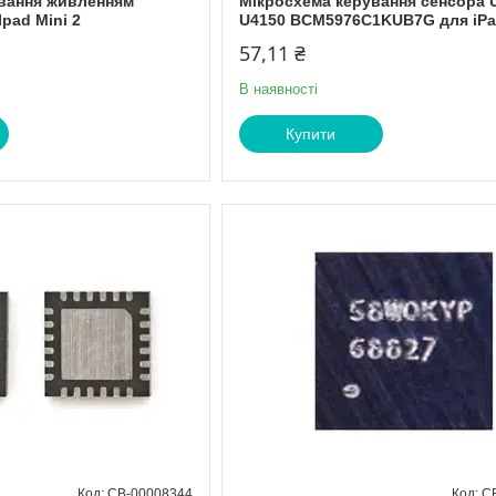
вання живленням
Мікросхема керування сенсора U
Ipad Mini 2
U4150 BCM5976C1KUB7G для iPad
57,11 ₴
В наявності
Купити
CB-00008344
C