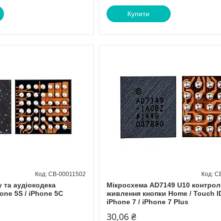
Купити
CB-00011502
C
 та аудіокодека
Мікросхема AD7149 U10 контрол
one 5S / iPhone 5C
живлення кнопки Home / Touch I
iPhone 7 / iPhone 7 Plus
30,06 ₴