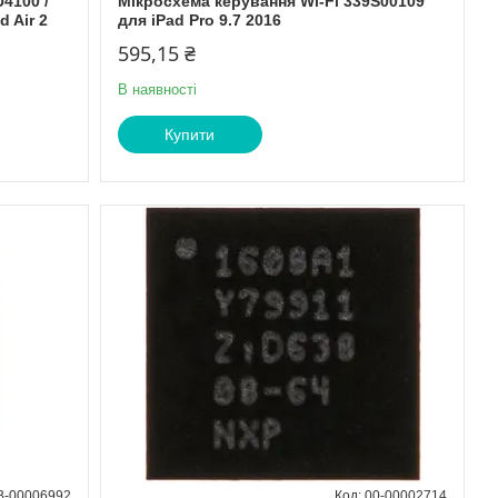
4100 /
Мікросхема керування Wi-Fi 339S00109
 Air 2
для iPad Pro 9.7 2016
595,15 ₴
В наявності
Купити
B-00006992
00-00002714