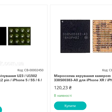
CB-00002450
C
ічування U23 / U1502
Мікросхема керування камерою
pin / iPhone 5 / 5S / 6 /
338S00383-A0 для iPhone XR / iP
120,23 ₴
В наявності
Купити