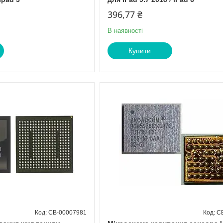
396,77 ₴
В наявності
Купити
CB-00007981
C