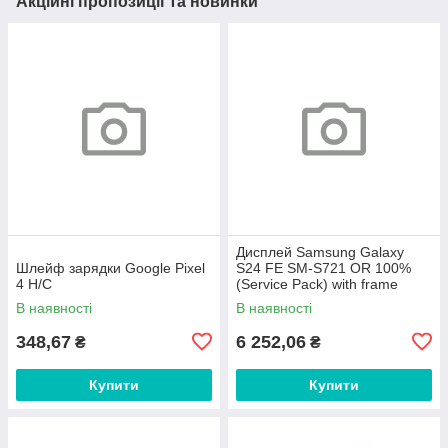
Акційні пропозиції та новинки
Дисплей Samsung Galaxy
Шлейф зарядки Google Pixel
S24 FE SM-S721 OR 100%
4 H/C
(Service Pack) with frame
Graphite
В наявності
В наявності
348,67
6 252,06
₴
₴
Купити
Купити