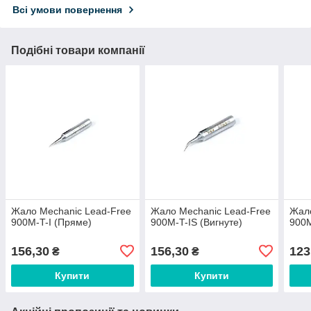
Всі умови повернення
Подібні товари компанії
Жало Mechanic Lead-Free
Жало Mechanic Lead-Free
Жало
900M-T-I (Пряме)
900M-T-IS (Вигнуте)
900M
156,30
156,30
123
₴
₴
Купити
Купити