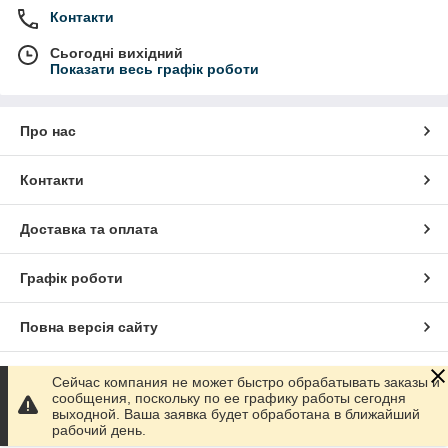
Контакти
Сьогодні вихідний
Показати весь графік роботи
Про нас
Контакти
Доставка та оплата
Графік роботи
Повна версія сайту
Сайт створено на маркетплейсі
Prom.ua
Сейчас компания не может быстро обрабатывать заказы и
сообщения, поскольку по ее графику работы сегодня
выходной. Ваша заявка будет обработана в ближайший
Політика конфіденційності
рабочий день.