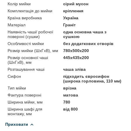
Колір мийки
сірий мусон
Комплектація до мийки
кріплення
Країна виробника
Україна
Матеріал
Граніт
Наявність чаші/ робочої
одна основна чаша з
поверхні (сушки)
сушкою
Особливості мийки
без додаткових отворів
Розмір мийки (ШхГхВ), мм
780х500х200
Розмір основної чаші
445х435х200
(ШхГхВ), мм
Розташування чаші
чаша зліва
Сифон
підходить євросифон
(широка горловина, 110 мм)
Тип мійки
врізна
Фактура поверхні
матова
Ширина мійки, мм
780
Ширина шафі для
від 800
монтажу, мм
Приховати