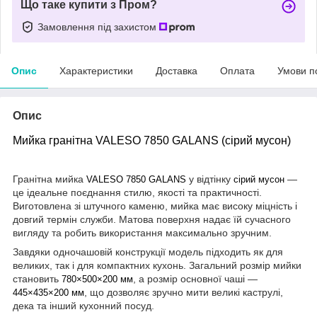
Що таке купити з Пром?
Замовлення під захистом
Опис
Характеристики
Доставка
Оплата
Умови п
Опис
Мийка гранітна VALESO 7850 GALANS (сірий мусон)
Гранітна мийка
у відтінку
—
VALESO 7850 GALANS
сірий мусон
це ідеальне поєднання стилю, якості та практичності.
Виготовлена зі штучного каменю, мийка має високу міцність і
довгий термін служби. Матова поверхня надає їй сучасного
вигляду та робить використання максимально зручним.
Завдяки одночашовій конструкції модель підходить як для
великих, так і для компактних кухонь. Загальний розмір мийки
становить
, а розмір основної чаші —
780×500×200 мм
, що дозволяє зручно мити великі каструлі,
445×435×200 мм
дека та інший кухонний посуд.