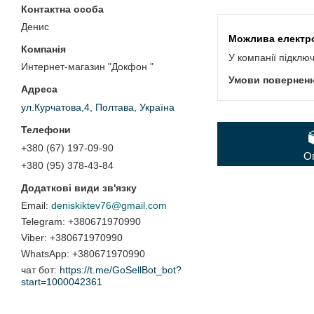
Денис
У компанії підклю
Интернет-магазин "Докфон "
ул.Курчатова,4, Полтава, Україна
+380 (67) 197-09-90
О
+380 (95) 378-43-84
deniskiktev76@gmail.com
+380671970990
+380671970990
+380671970990
чат бот
https://t.me/GoSellBot_bot?
start=1000042361