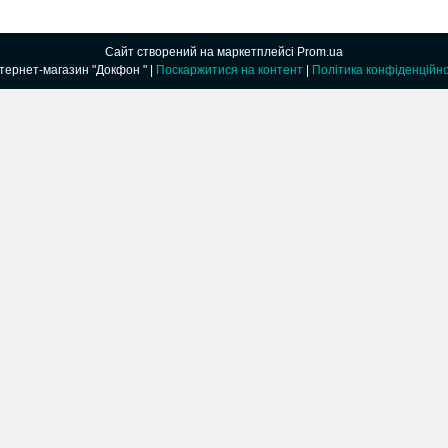
Сайт створений на маркетплейсі
Prom.ua
Интернет-магазин "Докфон " |
Поскаржитися на контент
|
Політика конфіденційно