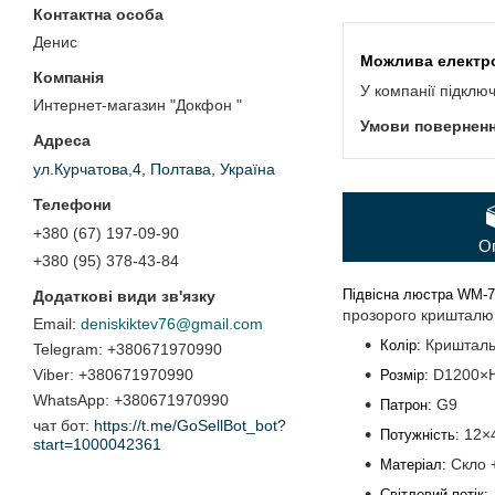
Денис
У компанії підклю
Интернет-магазин "Докфон "
ул.Курчатова,4, Полтава, Україна
+380 (67) 197-09-90
О
+380 (95) 378-43-84
Підвісна люстра WM-7
прозорого кришталю 
deniskiktev76@gmail.com
Кришталь 
Колір:
+380671970990
+380671970990
D1200×H
Розмір:
+380671970990
G9
Патрон:
чат бот
https://t.me/GoSellBot_bot?
12×
Потужність:
start=1000042361
Скло +
Матеріал:
Світловий потік: