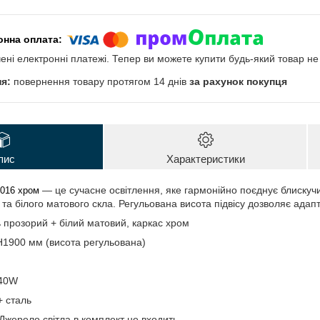
чені електронні платежі. Тепер ви можете купити будь-який товар н
повернення товару протягом 14 днів
за рахунок покупця
пис
Характеристики
— це сучасне освітлення, яке гармонійно поєднує блискучи
016 хром
та білого матового скла. Регульована висота підвісу дозволяє ада
прозорий + білий матовий, каркас хром
1900 мм (висота регульована)
40W
 сталь
Джерело світла в комплект не входить