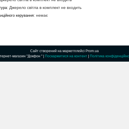
Джерело світла в комплект не входить
тура:
немає
нційного керування:
Сайт створений на маркетплейсі
Prom.ua
Интернет-магазин "Докфон " |
Поскаржитися на контент
|
Політика конфіденційно