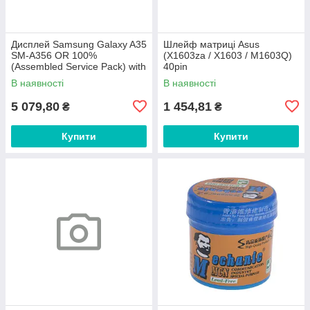
Дисплей Samsung Galaxy A35
Шлейф матриці Asus
SM-A356 OR 100%
(X1603za / X1603 / M1603Q)
(Assembled Service Pack) with
40pin
frame Awesome Lilac
В наявності
В наявності
5 079,80
1 454,81
₴
₴
Купити
Купити