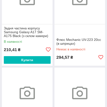
Задня частина корпусу
Samsung Galaxy A17 SM-
A175 Black (з склом камери)
Флюс Mechanic UV-223 20сс
В наявності
(в шприцах)
210,41
Немає в наявності
₴
294,57
₴
Купити