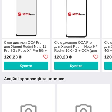
Скло дисплея OCA Pro
Скло дисплея OCA Pro
Скло
для Xiaomi Redmi Note 11
для Xiaomi Redmi Note 9 /
для 
Pro 5G / Poco X4 Pro 5G +
Redmi 10X 4G + OCA (для
4G +
OCA (для переклеювання)
переклеювання)
пер
120,23
120,23
120
₴
₴
Купити
Купити
Акційні пропозиції та новинки