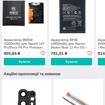
Акумулятор BM5W
Акумулятор BP4K
Аку
(5000mAh) для Xiaomi 14T
(4900mAh) для Xiaomi
(500
Pro/Poco F6 Pro Premium
Redmi Note 12 Pro 5G /
/ Re
Quality
Redmi Note 12T / Poco X5
Poco
955,84
781,51
814
₴
₴
Pro 5G
Купити
Купити
Акційні пропозиції та новинки