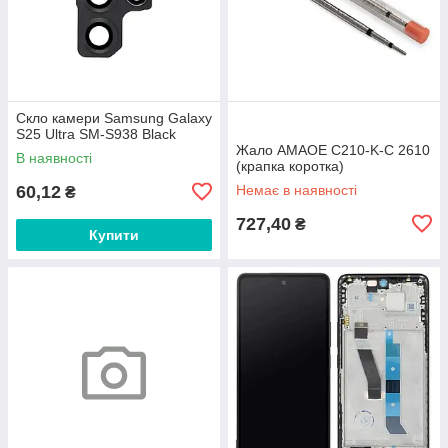
Скло камери Samsung Galaxy
S25 Ultra SM-S938 Black
Жало AMAOE C210-K-C 2610
В наявності
(крапка коротка)
60,12
Немає в наявності
₴
727,40
₴
Купити