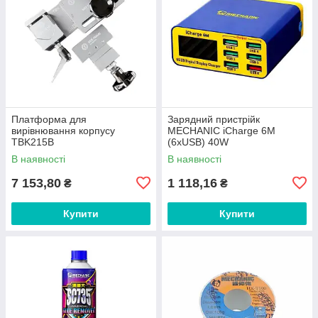
Платформа для
Зарядний пристрійк
вирівнювання корпусу
MECHANIC iCharge 6M
TBK215B
(6xUSB) 40W
В наявності
В наявності
7 153,80
1 118,16
₴
₴
Купити
Купити