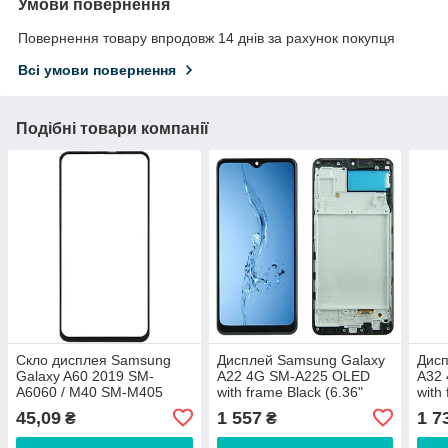
Умови повернення
Повернення товару впродовж 14 днів за рахунок покупця
Всі умови повернення
Подібні товари компанії
Скло дисплея Samsung
Дисплей Samsung Galaxy
Дисп
Galaxy A60 2019 SM-
A22 4G SM-A225 OLED
A32
A6060 / M40 SM-M405
with frame Black (6.36"
with
(для переклеювання)
LCD)
LCD
45,09
1 557
1 7
₴
₴
Black