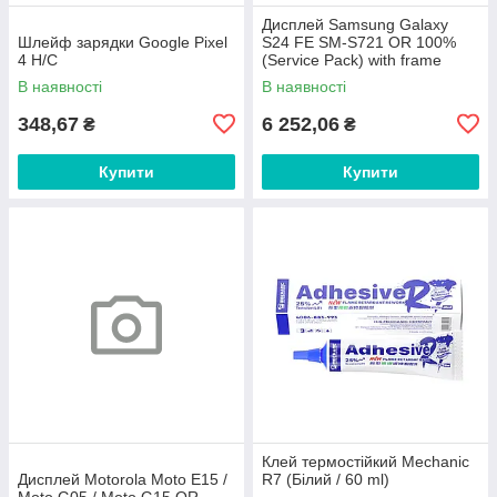
Дисплей Samsung Galaxy
Шлейф зарядки Google Pixel
S24 FE SM-S721 OR 100%
4 H/C
(Service Pack) with frame
Graphite
В наявності
В наявності
348,67
6 252,06
₴
₴
Купити
Купити
Клей термостійкий Mechanic
Дисплей Motorola Moto E15 /
R7 (Білий / 60 ml)
Moto G05 / Moto G15 OR