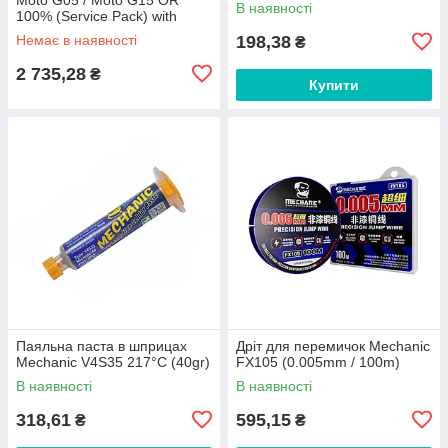
В наявності
100% (Service Pack) with
frame Black
Немає в наявності
198,38
₴
2 735,28
₴
Купити
Паяльна паста в шприцах
Дріт для перемичок Mechanic
Mechanic V4S35 217°C (40gr)
FX105 (0.005mm / 100m)
В наявності
В наявності
318,61
595,15
₴
₴