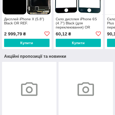
Дисплей iPhone X (5.8")
Скло дисплея iPhone 6S
Скло
Black OR REF.
(4.7") Black (для
Plus
переклеювання) OR
пер
2 999,79
60,12
90,
₴
₴
Купити
Купити
Акційні пропозиції та новинки