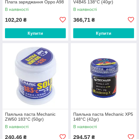
Плата заряджання Oppo A98
V4B45 138°C (40gr)
В наявності
В наявності
102,20
366,71
₴
₴
Купити
Купити
Паяльна паста Mechanic
Паяльна паста Mechanic XP5
ZW50 183°C (50gr)
148°C (42gr)
В наявності
В наявності
240,46
294,57
₴
₴