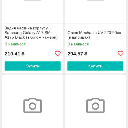
Задня частина корпусу
Samsung Galaxy A17 SM-
Флюс Mechanic UV-223 20сс
A175 Black (з склом камери)
(в шприцах)
В наявності
В наявності
210,41
294,57
₴
₴
Купити
Купити