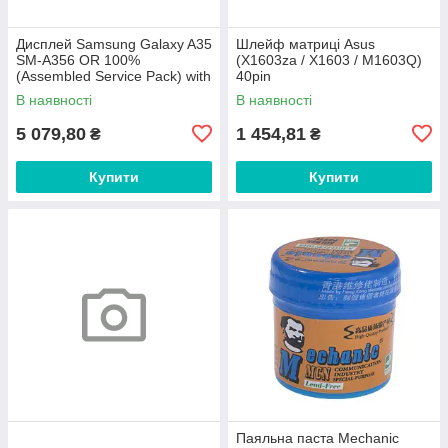
Дисплей Samsung Galaxy A35
Шлейф матриці Asus
SM-A356 OR 100%
(X1603za / X1603 / M1603Q)
(Assembled Service Pack) with
40pin
frame Awesome Lilac
В наявності
В наявності
5 079,80
1 454,81
₴
₴
Купити
Купити
Паяльна паста Mechanic