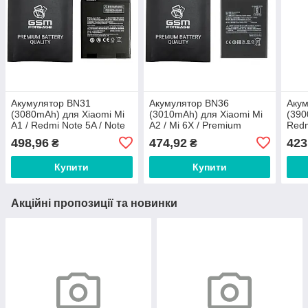
Акумулятор BN31
Акумулятор BN36
Аку
(3080mAh) для Xiaomi Mi
(3010mAh) для Xiaomi Mi
(390
A1 / Redmi Note 5A / Note
A2 / Mi 6X / Premium
Redm
5A Prime Premium Quality
Quality
498,96
474,92
423
₴
₴
Купити
Купити
Акційні пропозиції та новинки