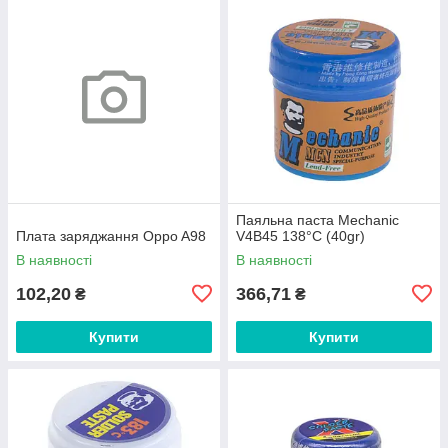
Паяльна паста Mechanic
Плата заряджання Oppo A98
V4B45 138°C (40gr)
В наявності
В наявності
102,20
366,71
₴
₴
Купити
Купити