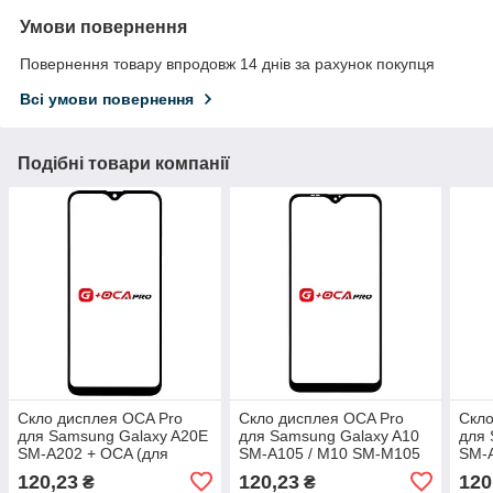
Умови повернення
Повернення товару впродовж 14 днів за рахунок покупця
Всі умови повернення
Подібні товари компанії
Скло дисплея OCA Pro
Скло дисплея OCA Pro
Скло
для Samsung Galaxy A20E
для Samsung Galaxy A10
для 
SM-A202 + OCA (для
SM-A105 / M10 SM-M105
SM-A
переклеювання)
+ OCA (для
A146
120,23
120,23
120
₴
₴
переклеювання)
пер