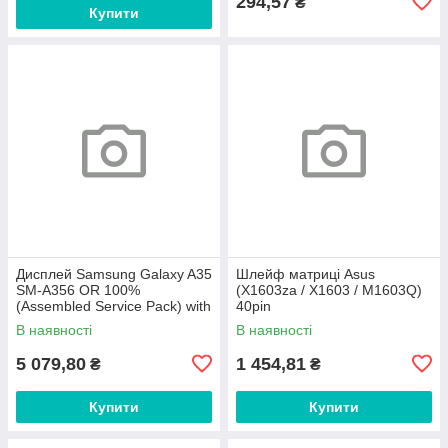
294,57
₴
Купити
Дисплей Samsung Galaxy A35
Шлейф матриці Asus
SM-A356 OR 100%
(X1603za / X1603 / M1603Q)
(Assembled Service Pack) with
40pin
frame Awesome Lilac
В наявності
В наявності
5 079,80
1 454,81
₴
₴
Купити
Купити