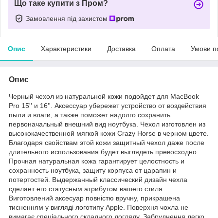
Що таке купити з Пром?
Замовлення під захистом
Опис
Характеристики
Доставка
Оплата
Умови п
Опис
Черный чехол из натуральной кожи подойдет для MacBook
Pro 15'' и 16''. Аксессуар убережет устройство от воздействия
пыли и влаги, а также поможет надолго сохранить
первоначальный внешний вид ноутбука. Чехол изготовлен из
высококачественной мягкой кожи Crazy Horse в черном цвете.
Благодаря свойствам этой кожи защитный чехол даже после
длительного использования будет выглядеть превосходно.
Прочная натуральная кожа гарантирует целостность и
сохранность ноутбука, защиту корпуса от царапин и
потертостей. Выдержанный классический дизайн чехла
сделает его статусным атрибутом вашего стиля.
Виготовлений аксесуар повністю вручну, прикрашена
тисненням у вигляді логотипу Apple. Поверхня чохла не
вимагає спеціального складного догляду. Забруднення легко