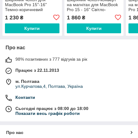
MacBook Pro 15"-16"
на магнітах для MacBook
на м
Темно-коричневий
Pro 15 - 16" Світло-
Pro 
коричневий
кори
1 230
1 860
1 8
₴
₴
Купити
Купити
Про нас
98% позитивних з 777 відгуків за рік
Працює з 22.11.2013
м. Полтава
ул.Курчатова,4, Полтава, Україна
Контакти
Сьогодні працює з 08:00 до 18:00
Показати весь графік роботи
Про нас