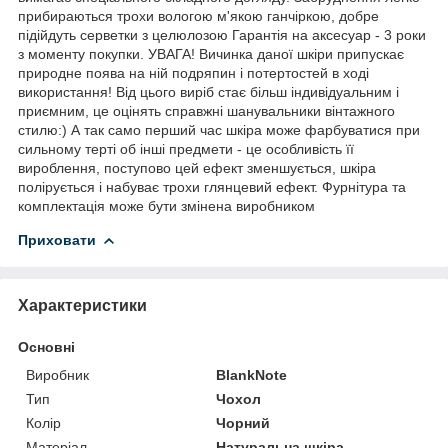
прибираються трохи вологою м'якою ганчіркою, добре
підійдуть серветки з целюлозою Гарантія на аксесуар - 3 роки
з моменту покупки. УВАГА! Вичинка даної шкіри припускає
природне поява на ній подряпин і потертостей в ході
використання! Від цього виріб стає більш індивідуальним і
приємним, це оцінять справжні шанувальники вінтажного
стилю:) А так само перший час шкіра може фарбуватися при
сильному терті об інші предмети - це особливість її
вироблення, поступово цей ефект зменшується, шкіра
полірується і набуває трохи глянцевий ефект. Фурнітура та
комплектація може бути змінена виробником
Приховати
Характеристики
Основні
Виробник
BlankNote
Тип
Чохол
Колір
Чорний
Матеріал
Натуральна шкіра