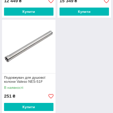
12 449
15 349
₴
₴
Купити
Купити
Подовжувач для душової
колони Valeso NES-51F
В наявності
251
₴
Купити