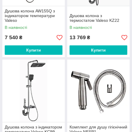
Душова колона AW155Q з
індикатором температури
Душова колона з
Valeso
термостатом Valeso KZ22
В наявності
В наявності
7 540
13 769
₴
₴
Купити
Купити
Душова колона з індикатором
Комплект для душу гігієнічний
температури Valeso KC99
Valeso NESP1