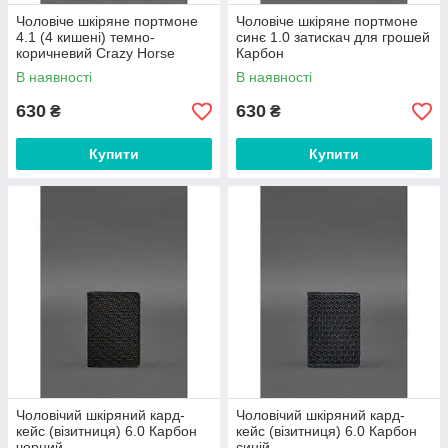
Чоловіче шкіряне портмоне
Чоловіче шкіряне портмоне
4.1 (4 кишені) темно-
синє 1.0 затискач для грошей
коричневий Crazy Horse
Карбон
Карбон
В наявності
В наявності
630
630
₴
₴
Купити
Купити
Чоловічий шкіряний кард-
Чоловічий шкіряний кард-
кейс (візитниця) 6.0 Карбон
кейс (візитниця) 6.0 Карбон
чорний
синій