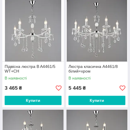
Підвісна люстра B A4461/5
Люстра класична A4461/8
WT+CH
білий+хром
В наявності
В наявності
3 465
5 445
₴
₴
Купити
Купити