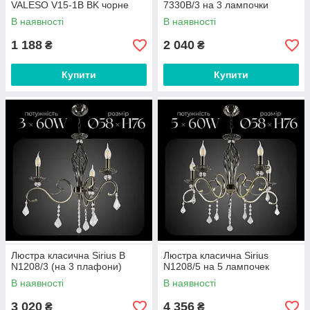
VALESO V15-1B BK чорне
7330В/3 на 3 лампочки
В наявності
В наявності
1 188
2 040
₴
₴
Купити
Купити
Люстра класична Sirius B
Люстра класична Sirius
N1208/3 (на 3 плафони)
N1208/5 на 5 лампочек
В наявності
В наявності
3 020
4 356
₴
₴