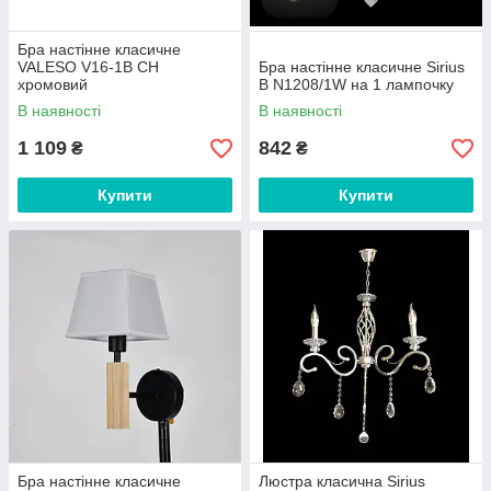
Бра настінне класичне
VALESO V16-1B CH
Бра настінне класичне Sirius
хромовий
B N1208/1W на 1 лампочку
В наявності
В наявності
1 109
842
₴
₴
Купити
Купити
Бра настінне класичне
Люстра класична Sirius