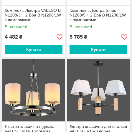
Комплект: Люстра VALESO B
Комплект: Люстра Sirius
N1208/3 + 2 Бра B N1208/1W
N1208/5 + 2 Бра B N1208/1W
з лампочками
з лампочками
В наявності
В наявності
4 482
5 785
₴
₴
Купити
Купити
Люстра класична підвісна
Люстра класична для вітальні
VALESO V03-3 хромова
VALESO V15-3 чорна