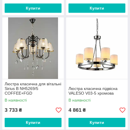
Купити
Купити
Люстра класична для вітальні
Sirius B NH5269/5
Люстра класична підвісна
COFFEE+FGD
VALESO V03-5 хромова
В наявності
В наявності
3 733
4 861
₴
₴
Купити
Купити