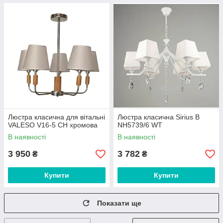
Люстра класична для вітальні
Люстра класична Sirius B
VALESO V16-5 CH хромова
NH5739/6 WT
В наявності
В наявності
3 950
3 782
₴
₴
Купити
Купити
Показати ще