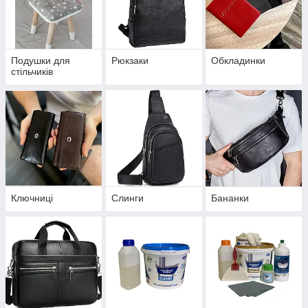
Подушки для
Рюкзаки
Обкладинки
стільчиків
Ключниці
Слинги
Бананки