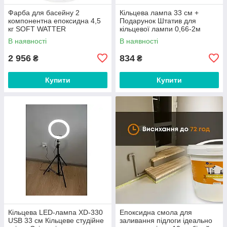
Фарба для басейну 2
Кільцева лампа 33 см +
компонентна епоксидна 4,5
Подарунок Штатив для
кг SOFT WATTER
кільцевої лампи 0,66-2м
В наявності
В наявності
2 956
834
₴
₴
Купити
Купити
Кільцева LED-лампа XD-330
Епоксидна смола для
USB 33 см Кільцеве студійне
заливання підлоги ідеально