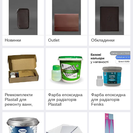
Новинки
Outlet
Обкладинки
Ремкомплекти
Фарба епоксидна
Фарба епоксидна
Plastall для
для радіаторів
для радіаторів
ремонту ванн,
Plastall
Feniks
душових кабін і
піддонів