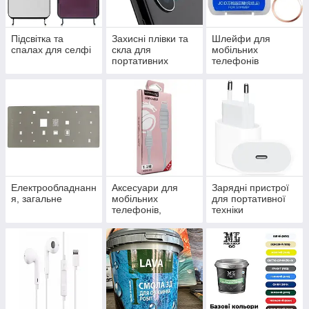
Підсвітка та
Захисні плівки та
Шлейфи для
спалах для селфі
скла для
мобільних
портативних
телефонів
пристроїв
Електрообладнанн
Аксесуари для
Зарядні пристрої
я, загальне
мобільних
для портативної
телефонів,
техніки
загальна