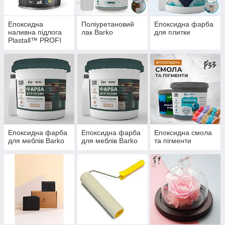
Епоксидна
Поліуретановий
Епоксидна фарба
наливна підлога
лак Barko
для плитки
Plastall™ PROFI
Епоксидна фарба
Епоксидна фарба
Епоксидна смола
для меблів Barko
для меблів Barko
та пігменти