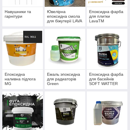
Навушники та
Ювелірна
Епоксидна фарба
гарнітури
епоксидна смола
для плитки
для біжутерії LAVA
LavaTM
Епоксидна
Емаль эпоксидна
Епоксидна фарба
наливна підлога
для радиаторів
для басейнів
MG
Green
SOFT WATTER