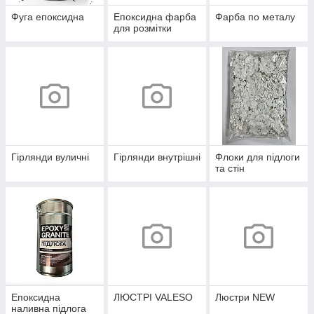
Фуга епоксидна
Епоксидна фарба
Фарба по металу
для розмітки
Гірлянди вуличні
Гірлянди внутрішні
Флоки для підлоги
та стін
Епоксидна
ЛЮСТРІ VALESO
Люстри NEW
наливна підлога