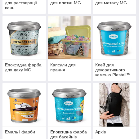
для реставрації
для плитки MG
для металу MG
ванн
Епоксидна фарба
Капсули для
Клей для
для даху MG
прання
декоративного
каменю Plastall™
Емаль і фарби
Епоксидна фарба
Архів
для басейнів