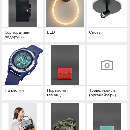
Корпоративні
LED
Споты
подарунки
На кнопки
Портмоне і
Тревел-кейси
гаманці
(органайзери)