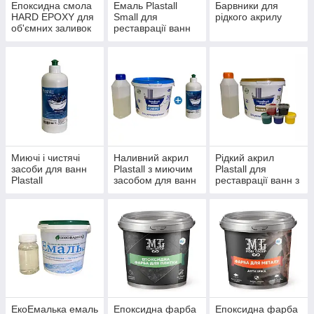
Епоксидна смола
Емаль Plastall
Барвники для
HARD EPOXY для
Small для
рідкого акрилу
об'ємних заливок
реставрації ванн
Миючі і чистячі
Наливний акрил
Рідкий акрил
засоби для ванн
Plastall з миючим
Plastall для
Plastall
засобом для ванн
реставрації ванн з
барвником
ЕкоЕмалька емаль
Епоксидна фарба
Епоксидна фарба