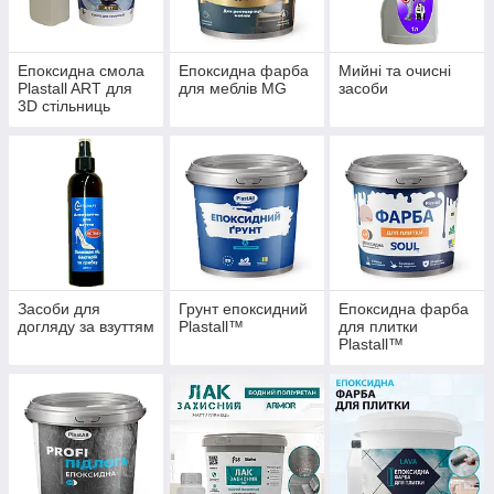
Епоксидна смола
Епоксидна фарба
Мийні та очисні
Plastall ART для
для меблів MG
засоби
3D стільниць
Засоби для
Грунт епоксидний
Епоксидна фарба
догляду за взуттям
Plastall™
для плитки
Plastall™