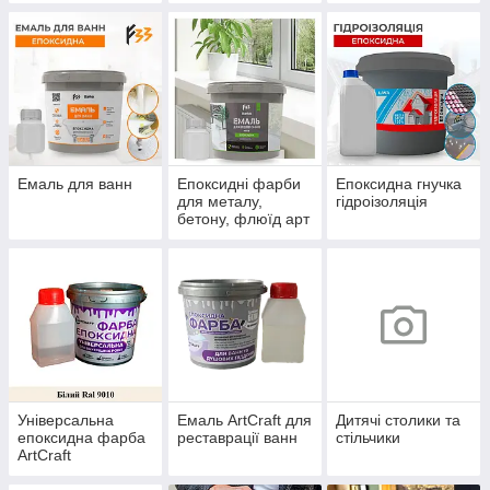
Емаль для ванн
Епоксидні фарби
Епоксидна гнучка
для металу,
гідроізоляція
бетону, флюїд арт
Універсальна
Емаль ArtCraft для
Дитячі столики та
епоксидна фарба
реставрації ванн
стільчики
ArtCraft