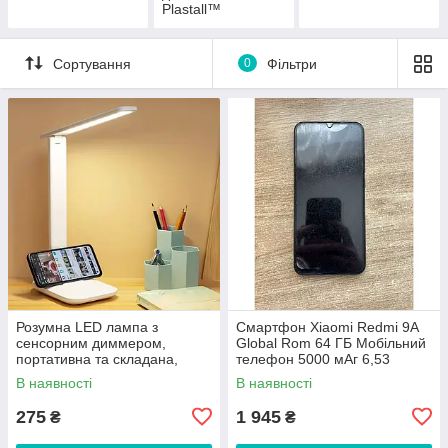
Plastall™
Сортування
0
Фільтри
Розумна LED лампа з
Смартфон Xiaomi Redmi 9A
сенсорним диммером,
Global Rom 64 ГБ Мобільний
портативна та складана,
телефон 5000 мАг 6,53
живлення від USB, ідеально
дюйми MTK Helio G25 Octa
В наявності
В наявності
підходить для читання,
Core 13MP бу
навчання та робо
275
1 945
₴
₴