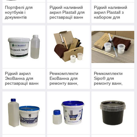
Портфелі для
Рідкий наливний
Рідкий наливний
ноутбуків і
акрил Plastall для
акрил Plastall з
документів
реставрації ванн
набором для
реставрації ванн
Рідкий акрил
Ремкомплекти
Ремкомплекти
ЭкоВанна для
ЕкоВанна для
Sipo® для
реставрації ванн
ремонту ванн,
ремонту ванн,
душових кабін і
душових кабін і
піддонів
піддонів