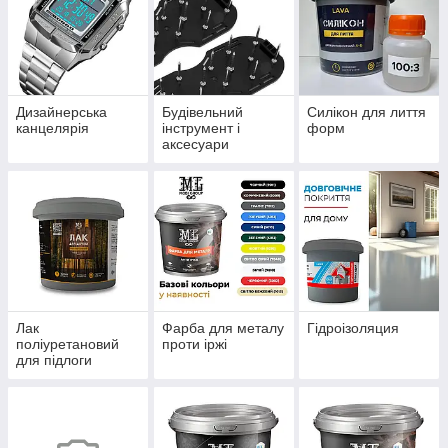
Дизайнерська
Будівельний
Силікон для лиття
канцелярія
інструмент і
форм
аксесуари
Лак
Фарба для металу
Гідроізоляция
поліуретановий
проти іржі
для підлоги