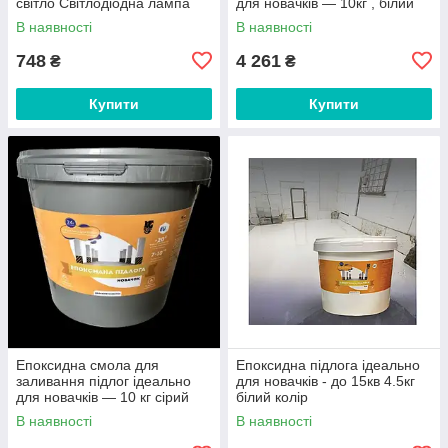
світло Світлодіодна лампа
для новачків — 10кг , білий
В наявності
В наявності
748
4 261
₴
₴
Купити
Купити
Епоксидна смола для
Епоксидна підлога ідеально
заливання підлог ідеально
для новачків - до 15кв 4.5кг
для новачків — 10 кг сірий
білий колір
колір
В наявності
В наявності