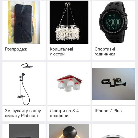
Розпродаж
Кришталеві
Спортивні
люстри
годинники
Змішувачі у ванну
Люстри на 3-4
IPhone 7 Plus
кімнату Platinum
плафони