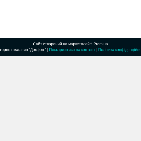
Сайт створений на маркетплейсі
Prom.ua
Интернет-магазин "Докфон " |
Поскаржитися на контент
|
Політика конфіденційно