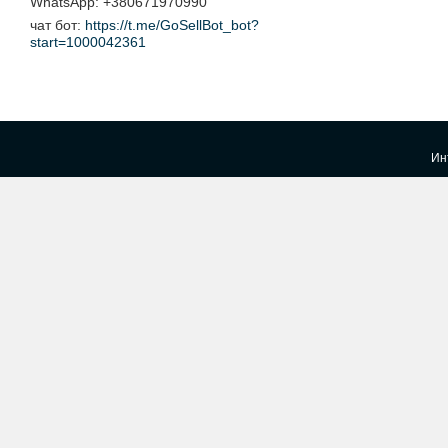
+380671970990
чат бот
https://t.me/GoSellBot_bot?
start=1000042361